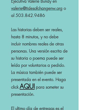
Ejecutiva Valerie Bundy en
valerie@tidesofchangenw.org
o
al
503.842.9486
Las historias deben ser reales,
hasta 8 minutos, y no debe
incluir nombres reales de otras
personas. Una versión escrita de
su historia o poema puede ser
leída por voluntarios a pedido.
La música también puede ser
presentada en el evento. Haga
AQUI
click
para someter su
presentación.
El ultimo día de entregas es el