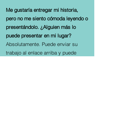
Me gustaría entregar mi historia,
pero no me siento cómoda leyendo o
presentándolo. ¿Alguien más lo
puede presentar en mi lugar?
Absolutamente. Puede enviar su
trabajo al enlace arriba y puede
marcar la caja “presentado por”. Si
tiene a alguien a quien le gustaría
interpretar la pieza en su lugar, por
favor agregue su nombre. Si no,
podemos conseguir un voluntario de
la comunidad para que interprete la
pieza de forma anónima para usted.
La historia que me gustaría